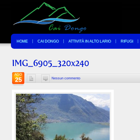
HOME
CAI DONGO
ATTIVITÀ IN ALTO LARIO
RIFUGI
AGO
25
Nessun commento