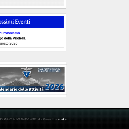
cursionismo
o della Piodella
Agosto 2026
 DONGO P.IVA 02451900134 - Project by
eLake