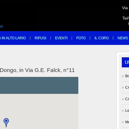
Via
Tel
À IN ALTO LARIO
RIFUGI
EVENTI
FOTO
IL CORO
NEWS
 Dongo, in Via G.E. Falck, n°11
Bo
CA
CA
Lo
Me