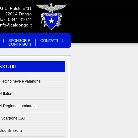
 G.E. Falck, n°11
22014 Dongo
/fax: 0344-81074
info@caidongo.it
SPONSOR E
CONTATTI
CONTRIBUTI
llettino neve e valanghe
I Italia
I Regione Lombardia
 Scarpone CAI
teo Svizzera