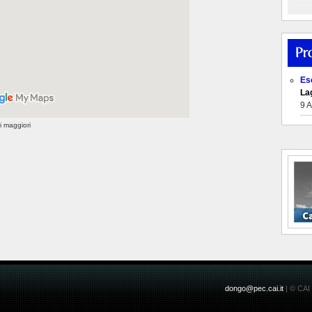
Es
Lag
9 
 maggiori
dongo@pec.cai.it
| © CAI