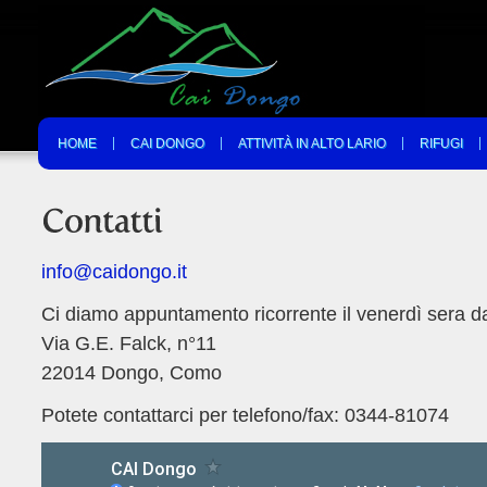
HOME
CAI DONGO
ATTIVITÀ IN ALTO LARIO
RIFUGI
info@caidongo.it
Ci diamo appuntamento ricorrente il venerdì sera da
Via G.E. Falck, n°11
22014 Dongo, Como
Potete contattarci per telefono/fax: 0344-81074