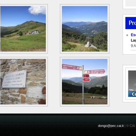
Es
Lag
9 
dongo@pec.cai.it
| © CAI