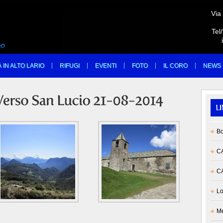
Via
Tel
À IN ALTO LARIO
RIFUGI
EVENTI
FOTO
IL CORO
NEWS
Bo
CA
CA
Lo
Me