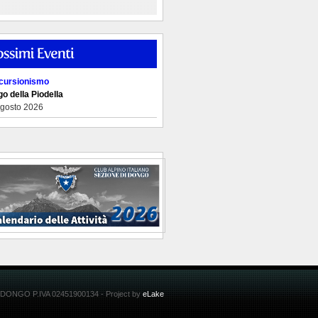
cursionismo
o della Piodella
Agosto 2026
 DONGO P.IVA 02451900134 - Project by
eLake