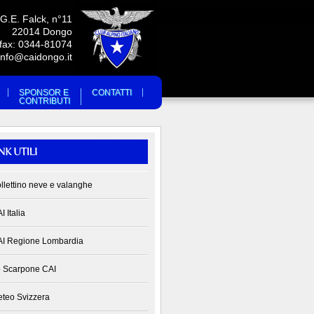
 G.E. Falck, n°11
22014 Dongo
/fax: 0344-81074
info@caidongo.it
SPONSOR E
CONTATTI
CONTRIBUTI
llettino neve e valanghe
I Italia
I Regione Lombardia
 Scarpone CAI
teo Svizzera