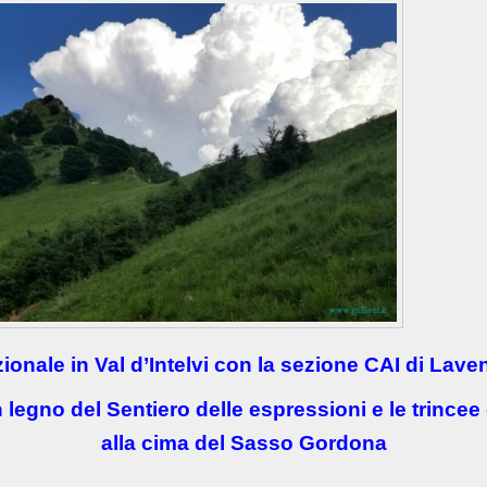
zionale in Val d’Intelvi con la sezione CAI di La
n legno del Sentiero delle espressioni e le trince
alla cima del Sasso Gordona