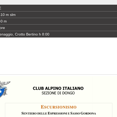
E
410 m slm
40 m
ore
naggio, Crotto Bertino h 8:00