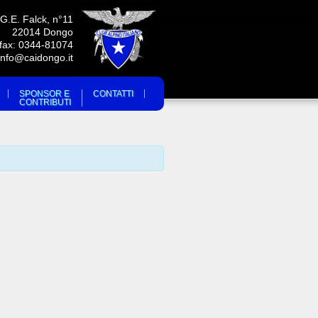
 G.E. Falck, n°11
22014 Dongo
/fax: 0344-81074
info@caidongo.it
SPONSOR E
CONTATTI
CONTRIBUTI