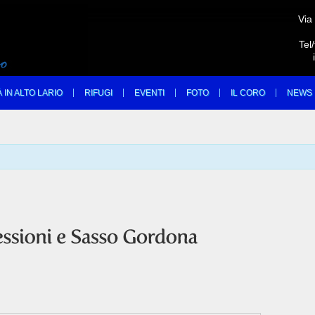
Via
Tel
À IN ALTO LARIO
RIFUGI
EVENTI
FOTO
IL CORO
NEWS