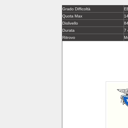
Grado Difficoltà
E
Quota Max
1
Dislivello
8
Durata
7 
Ritrovo
Me