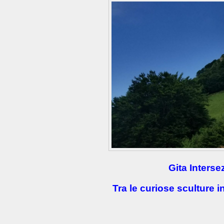
Gita Interse
Tra le curiose sculture i