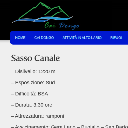
HOME
CAI DONGO
ATTIVITÀ IN ALTO LARIO
RIFUGI
– Dislivello: 1220 m
– Esposizione: Sud
– Difficoltà: BSA
– Durata: 3.30 ore
– Attrezzatura: ramponi
– Avvicinamento: Gera Lario – Bugiallo – San Bart