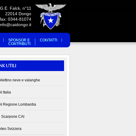
 G.E. Falck, n°11
22014 Dongo
/fax: 0344-81074
info@caidongo.it
SPONSOR E
CONTATTI
CONTRIBUTI
llettino neve e valanghe
I Italia
I Regione Lombardia
 Scarpone CAI
teo Svizzera