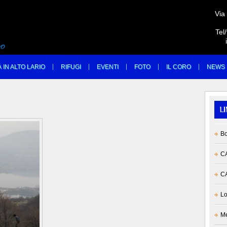
Via
Tel
À IN ALTO LARIO
RIFUGI
EVENTI
FOTO
IL CORO
NEWS
Bo
CA
CA
Lo
Me