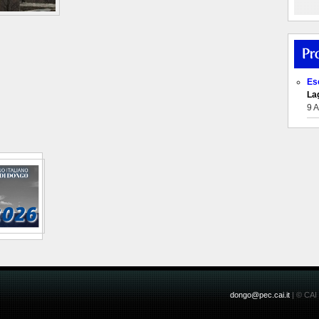
Es
Lag
9 
dongo@pec.cai.it
| © CAI