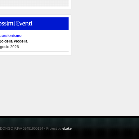
cursionismo
o della Piodella
Agosto 2026
 DONGO P.IVA 02451900134 - Project by
eLake