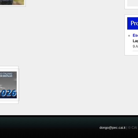
Es
Lag
9 
dongo@pec.cai.it
| © CAI