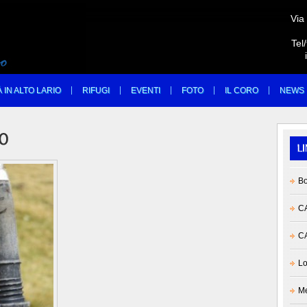
Via
Tel
À IN ALTO LARIO
RIFUGI
EVENTI
FOTO
IL CORO
NEWS
Bo
CA
CA
Lo
Me