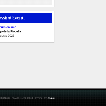
cursionismo
o della Piodella
Agosto 2026
 DONGO P.IVA 02451900134 - Project by
eLake