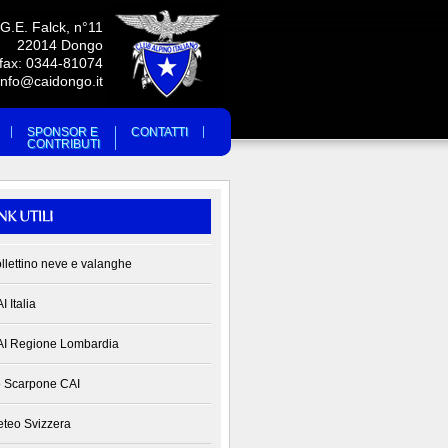
 G.E. Falck, n°11
22014 Dongo
/fax: 0344-81074
info@caidongo.it
SPONSOR E
CONTATTI
CONTRIBUTI
llettino neve e valanghe
I Italia
I Regione Lombardia
 Scarpone CAI
teo Svizzera