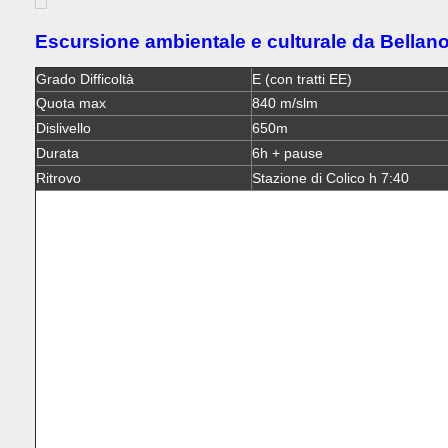
Escursione ambientale e culturale da Bellan
Grado Difficoltà
E (con tratti EE)
Quota max
840 m/slm
Dislivello
650m
Durata
6h + pause
Ritrovo
Stazione di Colico h 7:40