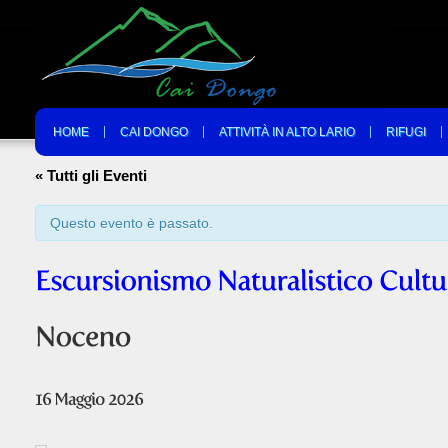
HOME
CAI DONGO
ATTIVITÀ IN ALTO LARIO
RIFUGI
« Tutti gli Eventi
Questo evento è passato.